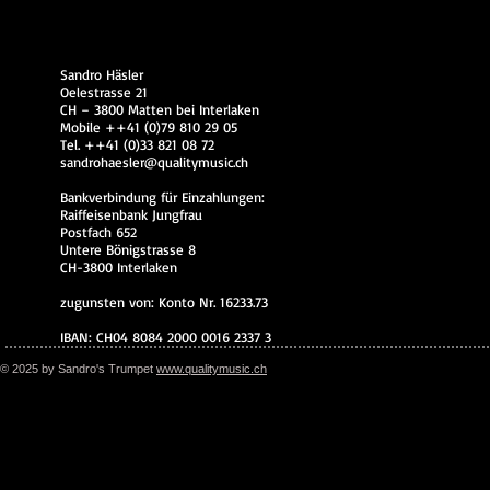
Sandro Häsler
Oelestrasse 21
CH – 3800 Matten bei Interlaken
Mobile ++41 (0)79 810 29 05
Tel. ++41 (0)33 821 08 72
sandrohaesler@qualitymusic.ch
Bankverbindung für Einzahlungen:
Raiffeisenbank Jungfrau
Postfach 652
Untere Bönigstrasse 8
CH-3800 Interlaken
zugunsten von: Konto Nr. 16233.73
IBAN: CH04 8084 2000 0016 2337 3
© 2025 by Sandro's Trumpet
www.qualitymusic.ch